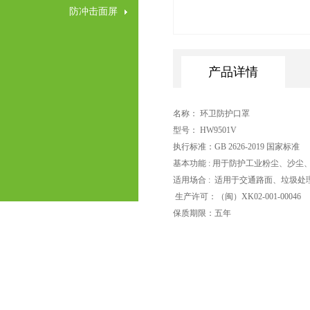
防冲击面屏
产品详情
名称： 环卫防护口罩
型号： HW9501V
执行标准：GB 2626-2019 国家标准
基本功能 : 用于防护工业粉尘、沙
适用场合 : 适用于交通路面、垃圾
生产许可：（闽）XK02-001-00046
保质期限：五年